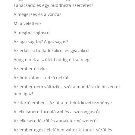
Tanácsadó és egy buddhista szerzetes?
A megérzés és a vonzás
Mi a véletlen?
A megbocsájtásról
Az igazság fáj? A gazság is?
Az erkölcsi hulladékokról és gyávákról
Amíg élnek a szüleid addig értsd meg!
Az ember értéke
Az önbizalom – edző nélkül
Az ember nem változik – szól a mondás: de hiszen ez
nem igaz!
A kitartó ember – Az út a tetteink következménye
A lelkiismeretfurdalásról és a szorongásról
Az elkeseredésről és annak természetéről
Az ember egész életében változik, tanul, sérül és