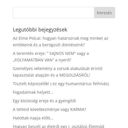
Legutóbbi bejegyzések
Az Elme Polcai: hogyan határoznak meg minket az
emlékeink és a berögzült döntéseink?
A teremtés ereje: ” SAJNOS NEM” vagy a
„FOLYAMATBAN VAN” a nyerő?
Személyes vélemény a sorsok alakulását érintő
tapasztalat alapján és a MEGOLDÁSRÓL!
Tisztelt Képviselők! ( ez egy humanitárius felhívás)
Fogadalmak helyett…
Egy közösség ereje és a gyengítői
A tetteid következménye vagy KARMA?
Halottak napja előtt…
Hogyan beszél az életről egy I. osztályú Életmód