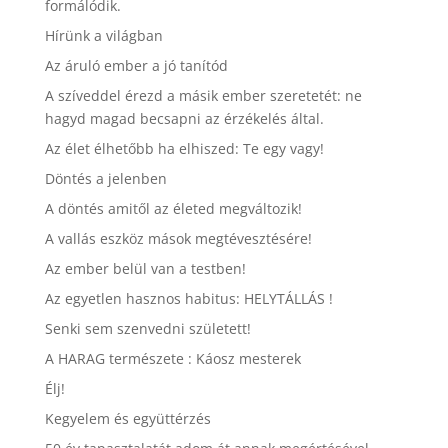
formálódik.
Hírünk a világban
Az áruló ember a jó tanítód
A szíveddel érezd a másik ember szeretetét: ne
hagyd magad becsapni az érzékelés által.
Az élet élhetőbb ha elhiszed: Te egy vagy!
Döntés a jelenben
A döntés amitől az életed megváltozik!
A vallás eszköz mások megtévesztésére!
Az ember belül van a testben!
Az egyetlen hasznos habitus: HELYTÁLLÁS !
Senki sem szenvedni született!
A HARAG természete : Káosz mesterek
Élj!
Kegyelem és együttérzés