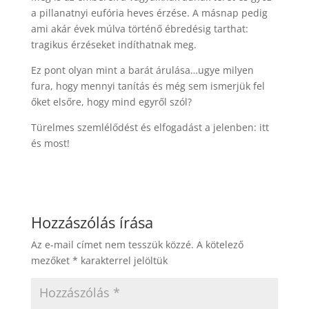
a pillanatnyi eufória heves érzése. A másnap pedig
ami akár évek múlva történő ébredésig tarthat:
tragikus érzéseket indíthatnak meg.
Ez pont olyan mint a barát árulása…ugye milyen
fura, hogy mennyi tanítás és még sem ismerjük fel
őket elsőre, hogy mind egyről szól?
Türelmes szemlélődést és elfogadást a jelenben: itt
és most!
Hozzászólás írása
Az e-mail címet nem tesszük közzé.
A kötelező
mezőket
*
karakterrel jelöltük