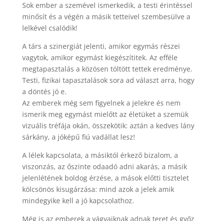
Sok ember a szemével ismerkedik, a testi érintéssel
minősít és a végén a másik tetteivel szembesülve a
lelkével csalódik!
A társ a szinergiát jelenti, amikor egymás részei
vagytok, amikor egymást kiegészítitek. Az efféle
megtapasztalás a közösen töltött tettek eredménye.
Testi, fizikai tapasztalások sora ad választ arra, hogy
a döntés jó e.
Az emberek még sem figyelnek a jelekre és nem
ismerik meg egymást mielőtt az életüket a szemük
vizuális tréfája okán, összekötik: aztán a kedves lány
sárkány, a jóképű fiú vadállat lesz!
A lélek kapcsolata, a másiktól érkező bizalom, a
viszonzás, az őszinte odaadó adni akarás, a másik
jelenlétének boldog érzése, a mások előtti tisztelet
kölcsönös kisugárzása: mind azok a jelek amik
mindegyike kell a jó kapcsolathoz.
Még is az emberek a vágyaiknak adnak teret és győz