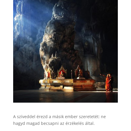
A szíveddel érezd a másik ember szeretetét: ne
hagyd magad becsapni az érzékelés által.