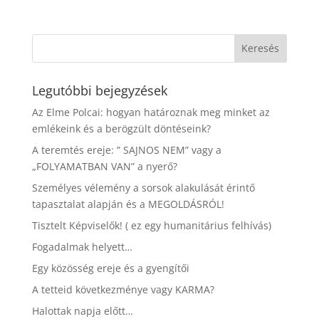
Legutóbbi bejegyzések
Az Elme Polcai: hogyan határoznak meg minket az
emlékeink és a berögzült döntéseink?
A teremtés ereje: ” SAJNOS NEM” vagy a
„FOLYAMATBAN VAN” a nyerő?
Személyes vélemény a sorsok alakulását érintő
tapasztalat alapján és a MEGOLDÁSRÓL!
Tisztelt Képviselők! ( ez egy humanitárius felhívás)
Fogadalmak helyett…
Egy közösség ereje és a gyengítői
A tetteid következménye vagy KARMA?
Halottak napja előtt…