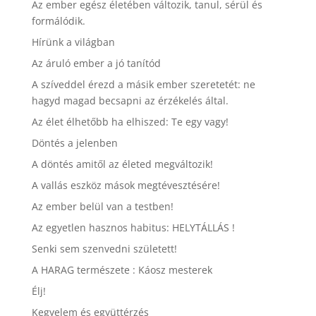
Az ember egész életében változik, tanul, sérül és
formálódik.
Hírünk a világban
Az áruló ember a jó tanítód
A szíveddel érezd a másik ember szeretetét: ne
hagyd magad becsapni az érzékelés által.
Az élet élhetőbb ha elhiszed: Te egy vagy!
Döntés a jelenben
A döntés amitől az életed megváltozik!
A vallás eszköz mások megtévesztésére!
Az ember belül van a testben!
Az egyetlen hasznos habitus: HELYTÁLLÁS !
Senki sem szenvedni született!
A HARAG természete : Káosz mesterek
Élj!
Kegyelem és együttérzés