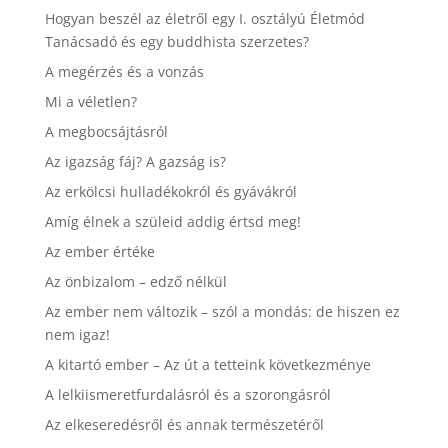
Hogyan beszél az életről egy I. osztályú Életmód
Tanácsadó és egy buddhista szerzetes?
A megérzés és a vonzás
Mi a véletlen?
A megbocsájtásról
Az igazság fáj? A gazság is?
Az erkölcsi hulladékokról és gyávákról
Amíg élnek a szüleid addig értsd meg!
Az ember értéke
Az önbizalom – edző nélkül
Az ember nem változik – szól a mondás: de hiszen ez
nem igaz!
A kitartó ember – Az út a tetteink következménye
A lelkiismeretfurdalásról és a szorongásról
Az elkeseredésről és annak természetéről