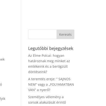
Legutóbbi bejegyzések
Az Elme Polcai: hogyan
nek
határoznak meg minket az
emlékeink és a berögzült
döntéseink?
A teremtés ereje: ” SAJNOS
tó
NEM” vagy a „FOLYAMATBAN
VAN” a nyerő?
Személyes vélemény a
lyik
sorsok alakulását érintő