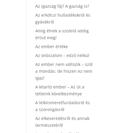
Az igazság fáj? A gazság is?
Az erkölcsi hulladékokról és
gyávákról
Amíg élnek a szüleid addig
értsd meg!
Az ember értéke
Az önbizalom – edző nélkül
Az ember nem változik – szól
a mondás: de hiszen ez nem
igaz!
A kitartó ember – Az út a
tetteink következménye
A lelkiismeretfurdalásról és
a szorongásról
Az elkeseredésről és annak
természetéről