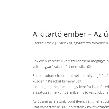
A kitartó ember – Az 
Szerző:
Exlex
|
Exlex - az együttérző törvényen 
Sok éven keresztül volt szerencsém megfigyel
volt magyarázata miért nem sikerült.
Én azt tudom elmondani neked, milyen jó érzés 
küzdeni? Piszokul kemény volt!
…de engedj meg nekem egy kérdést ha már eddig
alázatosság nélkül, bármiben is jó vagy jobb le
Az út ami az életünk, pont ilyen: végig lehet c
utat választottuk! Az út a tetteink következmén