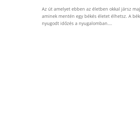
Az út amelyet ebben az életben okkal jársz ma
aminek mentén egy békés életet élhetsz. A bé
nyugodt időzés a nyugalomban….