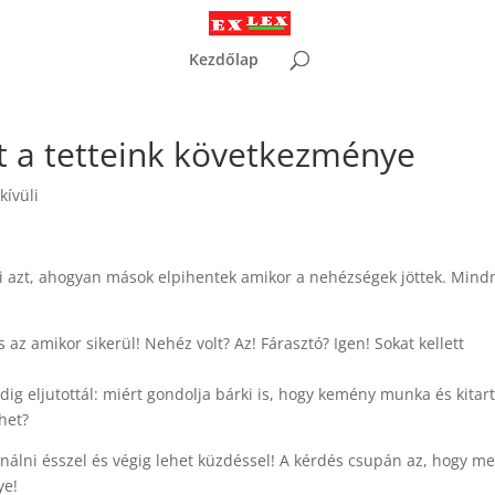
Kezdőlap
út a tetteink következménye
kívüli
ni azt, ahogyan mások elpihentek amikor a nehézségek jöttek. Mind
az amikor sikerül! Nehéz volt? Az! Fárasztó? Igen! Sokat kellett
 eljutottál: miért gondolja bárki is, hogy kemény munka és kitar
het?
sinálni ésszel és végig lehet küzdéssel! A kérdés csupán az, hogy me
ye!