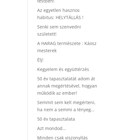
testben!
Az egyetlen hasznos
habitus: HELYTÁLLÁS !
Senki sem szenvedni
született!
A HARAG természete : Káosz
mesterek
Élj!
Kegyelem és együttérzés
50 év tapasztalatát adom át
annak megértésével, hogyan
működik az ember!
Semmit sem kell megérteni,
ha nem a semmi a lényeg…
50 év tapasztalata
Azt mondod…
Minden csak viszonyítás