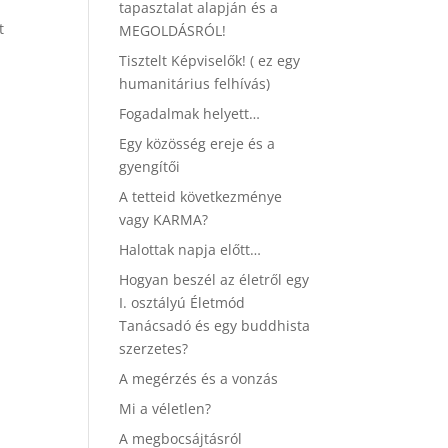
tapasztalat alapján és a
t
MEGOLDÁSRÓL!
Tisztelt Képviselők! ( ez egy
humanitárius felhívás)
Fogadalmak helyett…
Egy közösség ereje és a
gyengítői
A tetteid következménye
vagy KARMA?
Halottak napja előtt…
Hogyan beszél az életről egy
I. osztályú Életmód
Tanácsadó és egy buddhista
szerzetes?
A megérzés és a vonzás
Mi a véletlen?
A megbocsájtásról