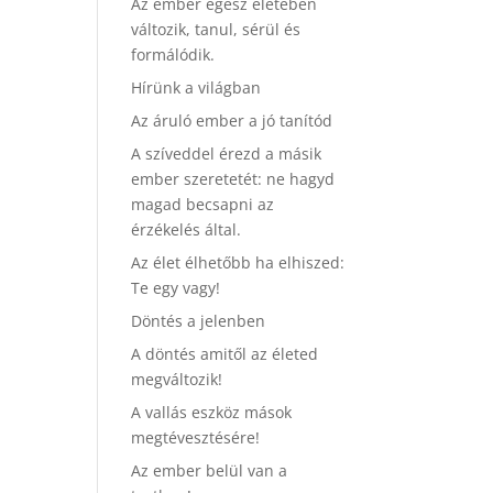
Az ember egész életében
változik, tanul, sérül és
formálódik.
Hírünk a világban
Az áruló ember a jó tanítód
A szíveddel érezd a másik
ember szeretetét: ne hagyd
magad becsapni az
érzékelés által.
Az élet élhetőbb ha elhiszed:
Te egy vagy!
Döntés a jelenben
A döntés amitől az életed
megváltozik!
A vallás eszköz mások
megtévesztésére!
Az ember belül van a