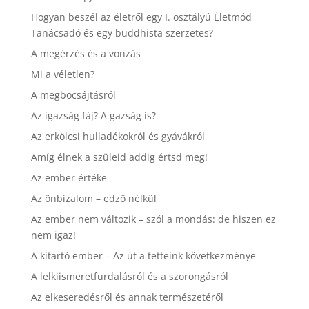
Hogyan beszél az életről egy I. osztályú Életmód
Tanácsadó és egy buddhista szerzetes?
A megérzés és a vonzás
Mi a véletlen?
A megbocsájtásról
Az igazság fáj? A gazság is?
Az erkölcsi hulladékokról és gyávákról
Amíg élnek a szüleid addig értsd meg!
Az ember értéke
Az önbizalom – edző nélkül
Az ember nem változik – szól a mondás: de hiszen ez
nem igaz!
A kitartó ember – Az út a tetteink következménye
A lelkiismeretfurdalásról és a szorongásról
Az elkeseredésről és annak természetéről