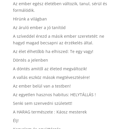
Az ember egész életében változik, tanul, sérül és
formálódik.
Hírünk a világban
Az áruló ember a jó tanítód
A szíveddel érezd a másik ember szeretetét: ne
hagyd magad becsapni az érzékelés által.
Az élet élhetőbb ha elhiszed: Te egy vagy!
Döntés a jelenben
A döntés amitől az életed megváltozik!
A vallás eszköz mások megtévesztésére!
Az ember belül van a testben!
Az egyetlen hasznos habitus: HELYTÁLLÁS !
Senki sem szenvedni született!
A HARAG természete : Káosz mesterek
Élj!