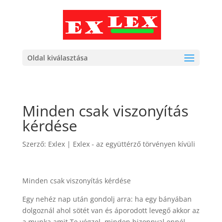
Oldal kiválasztása
Minden csak viszonyítás
kérdése
Szerző:
Exlex
|
Exlex - az együttérző törvényen kívüli
Minden csak viszonyítás kérdése
Egy nehéz nap után gondolj arra: ha egy bányában
dolgoznál ahol sötét van és áporodott levegő akkor az
a munka amit Te végzel, minden bizonnyal ennél