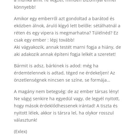
könnyebb!
Amikor egy emberről azt gondoltad a barátod és
eközben álnok, áruló kígyó lett belőle: sétálhatnál a
réten és egy vipera is megmarhatna? Túlélnéd? Ez
csak egy ember : lépj tovább!
Aki vágyakozik, annak testét marni fogja a hiány, de
aki adakozik annak építeni fogja lelkét a szeretet!
Bármit is adsz, bárkinek is adod: még ha
érdemtelennek is adtad, téged ne érdekeljen! Az
önzetlenségnek nincsen se színe, se formája…
A magány nem betegség: de az ember társas lény!
Ne vágyj senkire ha egyedül vagy, de legyél nyitott,
hogy mások érdeklődhessenek irántad! A tiszta és
nyitott lélek, akkor is társra lel, ha olykor rosszul
választunk!
(Exlex)