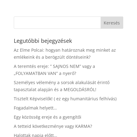
Legutóbbi bejegyzések
Az Elme Polcai: hogyan határoznak meg minket az
emlékeink és a berögzült döntéseink?
A teremtés ereje: ” SAJNOS NEM” vagy a
„FOLYAMATBAN VAN” a nyerő?
Személyes vélemény a sorsok alakulását érintő
tapasztalat alapján és a MEGOLDÁSRÓL!
Tisztelt Képviselők! ( ez egy humanitárius felhívás)
Fogadalmak helyett…
Egy közösség ereje és a gyengítői
A tetteid következménye vagy KARMA?
Halottak napja előtt…