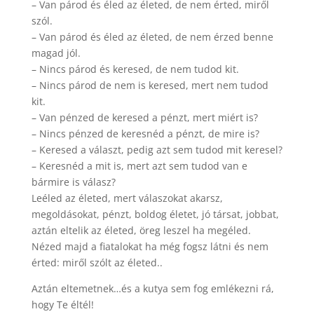
– Van párod és éled az életed, de nem érted, miről
szól.
– Van párod és éled az életed, de nem érzed benne
magad jól.
– Nincs párod és keresed, de nem tudod kit.
– Nincs párod de nem is keresed, mert nem tudod
kit.
– Van pénzed de keresed a pénzt, mert miért is?
– Nincs pénzed de keresnéd a pénzt, de mire is?
– Keresed a választ, pedig azt sem tudod mit keresel?
– Keresnéd a mit is, mert azt sem tudod van e
bármire is válasz?
Leéled az életed, mert válaszokat akarsz,
megoldásokat, pénzt, boldog életet, jó társat, jobbat,
aztán eltelik az életed, öreg leszel ha megéled.
Nézed majd a fiatalokat ha még fogsz látni és nem
érted: miről szólt az életed..
Aztán eltemetnek…és a kutya sem fog emlékezni rá,
hogy Te éltél!