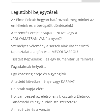
Legutóbbi bejegyzések
Az Elme Polcai: hogyan határoznak meg minket az
emlékeink és a berögzült döntéseink?
A teremtés ereje: ” SAJNOS NEM” vagy a
„FOLYAMATBAN VAN” a nyerő?
Személyes vélemény a sorsok alakulását érintő
tapasztalat alapján és a MEGOLDÁSRÓL!
Tisztelt Képviselők! ( ez egy humanitárius felhívás)
Fogadalmak helyett…
Egy közösség ereje és a gyengítői
A tetteid következménye vagy KARMA?
Halottak napja előtt…
Hogyan beszél az életről egy I. osztályú Életmód
Tanácsadó és egy buddhista szerzetes?
A megérzés és a vonzás