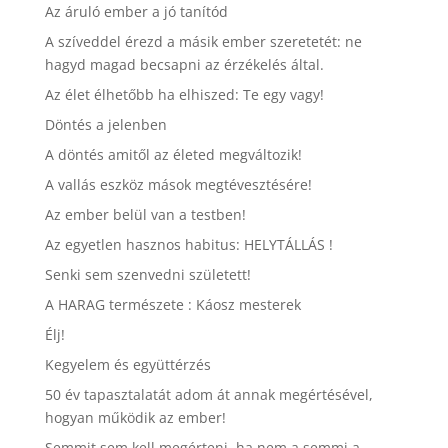
Az áruló ember a jó tanítód
A szíveddel érezd a másik ember szeretetét: ne
hagyd magad becsapni az érzékelés által.
Az élet élhetőbb ha elhiszed: Te egy vagy!
Döntés a jelenben
A döntés amitől az életed megváltozik!
A vallás eszköz mások megtévesztésére!
Az ember belül van a testben!
Az egyetlen hasznos habitus: HELYTÁLLÁS !
Senki sem szenvedni született!
A HARAG természete : Káosz mesterek
Élj!
Kegyelem és együttérzés
50 év tapasztalatát adom át annak megértésével,
hogyan működik az ember!
Semmit sem kell megérteni, ha nem a semmi a