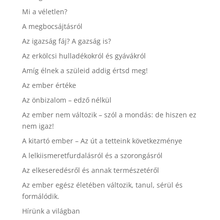
Mi a véletlen?
A megbocsájtásról
Az igazság fáj? A gazság is?
Az erkölcsi hulladékokról és gyávákról
Amíg élnek a szüleid addig értsd meg!
Az ember értéke
Az önbizalom – edző nélkül
Az ember nem változik – szól a mondás: de hiszen ez
nem igaz!
A kitartó ember – Az út a tetteink következménye
A lelkiismeretfurdalásról és a szorongásról
Az elkeseredésről és annak természetéről
Az ember egész életében változik, tanul, sérül és
formálódik.
Hírünk a világban