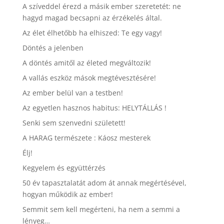
A szíveddel érezd a másik ember szeretetét: ne
hagyd magad becsapni az érzékelés által.
Az élet élhetőbb ha elhiszed: Te egy vagy!
Döntés a jelenben
A döntés amitől az életed megváltozik!
A vallás eszköz mások megtévesztésére!
Az ember belül van a testben!
Az egyetlen hasznos habitus: HELYTÁLLÁS !
Senki sem szenvedni született!
A HARAG természete : Káosz mesterek
Élj!
Kegyelem és együttérzés
50 év tapasztalatát adom át annak megértésével,
hogyan működik az ember!
Semmit sem kell megérteni, ha nem a semmi a
lényeg…