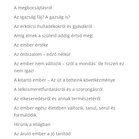
A megbocsájtásról
Az igazság fáj? A gazság is?
Az erkölcsi hulladékokról és gyávákról
Amíg élnek a szüleid addig értsd meg!
Az ember értéke
Az önbizalom – edző nélkül
Az ember nem változik – szól a mondás: de hiszen ez
nem igaz!
A kitartó ember – Az út a tetteink következménye
A lelkiismeretfurdalásról és a szorongásról
Az elkeseredésről és annak természetéről
Az ember egész életében változik, tanul, sérül és
formálódik.
Hírünk a világban
Az áruló ember a jó tanítód