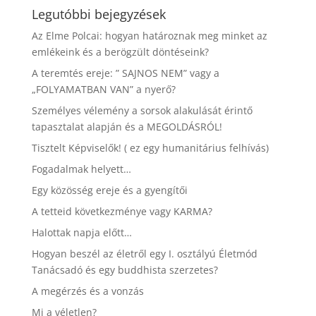
Legutóbbi bejegyzések
Az Elme Polcai: hogyan határoznak meg minket az
emlékeink és a berögzült döntéseink?
A teremtés ereje: ” SAJNOS NEM” vagy a
„FOLYAMATBAN VAN” a nyerő?
Személyes vélemény a sorsok alakulását érintő
tapasztalat alapján és a MEGOLDÁSRÓL!
Tisztelt Képviselők! ( ez egy humanitárius felhívás)
Fogadalmak helyett…
Egy közösség ereje és a gyengítői
A tetteid következménye vagy KARMA?
Halottak napja előtt…
Hogyan beszél az életről egy I. osztályú Életmód
Tanácsadó és egy buddhista szerzetes?
A megérzés és a vonzás
Mi a véletlen?