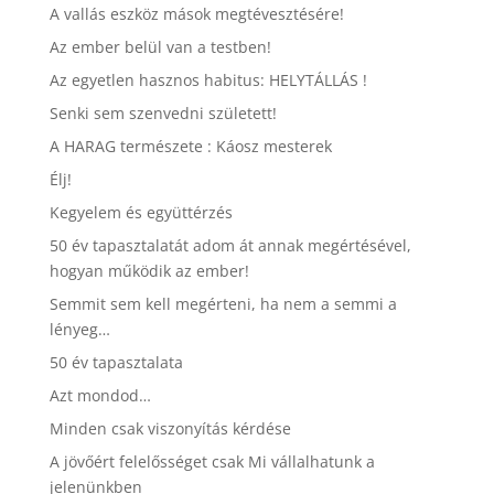
A vallás eszköz mások megtévesztésére!
Az ember belül van a testben!
Az egyetlen hasznos habitus: HELYTÁLLÁS !
Senki sem szenvedni született!
A HARAG természete : Káosz mesterek
Élj!
Kegyelem és együttérzés
50 év tapasztalatát adom át annak megértésével,
hogyan működik az ember!
Semmit sem kell megérteni, ha nem a semmi a
lényeg…
50 év tapasztalata
Azt mondod…
Minden csak viszonyítás kérdése
A jövőért felelősséget csak Mi vállalhatunk a
jelenünkben