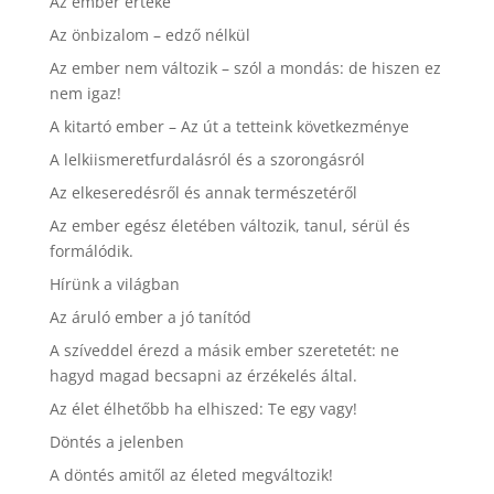
Az ember értéke
Az önbizalom – edző nélkül
Az ember nem változik – szól a mondás: de hiszen ez
nem igaz!
A kitartó ember – Az út a tetteink következménye
A lelkiismeretfurdalásról és a szorongásról
Az elkeseredésről és annak természetéről
Az ember egész életében változik, tanul, sérül és
formálódik.
Hírünk a világban
Az áruló ember a jó tanítód
A szíveddel érezd a másik ember szeretetét: ne
hagyd magad becsapni az érzékelés által.
Az élet élhetőbb ha elhiszed: Te egy vagy!
Döntés a jelenben
A döntés amitől az életed megváltozik!