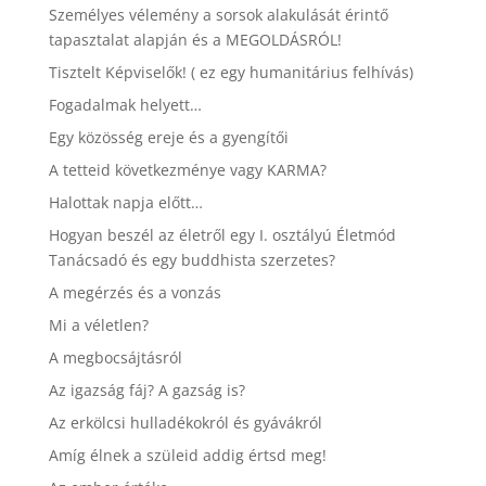
Személyes vélemény a sorsok alakulását érintő
tapasztalat alapján és a MEGOLDÁSRÓL!
Tisztelt Képviselők! ( ez egy humanitárius felhívás)
Fogadalmak helyett…
Egy közösség ereje és a gyengítői
A tetteid következménye vagy KARMA?
Halottak napja előtt…
Hogyan beszél az életről egy I. osztályú Életmód
Tanácsadó és egy buddhista szerzetes?
A megérzés és a vonzás
Mi a véletlen?
A megbocsájtásról
Az igazság fáj? A gazság is?
Az erkölcsi hulladékokról és gyávákról
Amíg élnek a szüleid addig értsd meg!