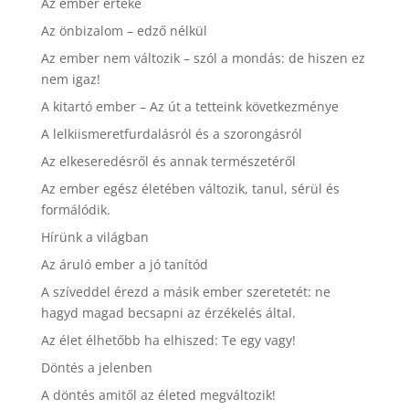
Az ember értéke
Az önbizalom – edző nélkül
Az ember nem változik – szól a mondás: de hiszen ez
nem igaz!
A kitartó ember – Az út a tetteink következménye
A lelkiismeretfurdalásról és a szorongásról
Az elkeseredésről és annak természetéről
Az ember egész életében változik, tanul, sérül és
formálódik.
Hírünk a világban
Az áruló ember a jó tanítód
A szíveddel érezd a másik ember szeretetét: ne
hagyd magad becsapni az érzékelés által.
Az élet élhetőbb ha elhiszed: Te egy vagy!
Döntés a jelenben
A döntés amitől az életed megváltozik!