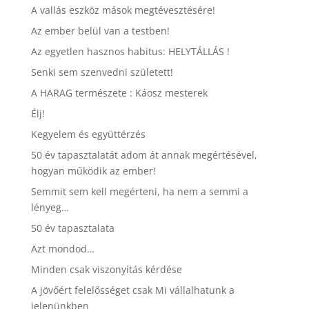
A vallás eszköz mások megtévesztésére!
Az ember belül van a testben!
Az egyetlen hasznos habitus: HELYTÁLLÁS !
Senki sem szenvedni született!
A HARAG természete : Káosz mesterek
Élj!
Kegyelem és együttérzés
50 év tapasztalatát adom át annak megértésével,
hogyan működik az ember!
Semmit sem kell megérteni, ha nem a semmi a
lényeg…
50 év tapasztalata
Azt mondod…
Minden csak viszonyítás kérdése
A jövőért felelősséget csak Mi vállalhatunk a
jelenünkben