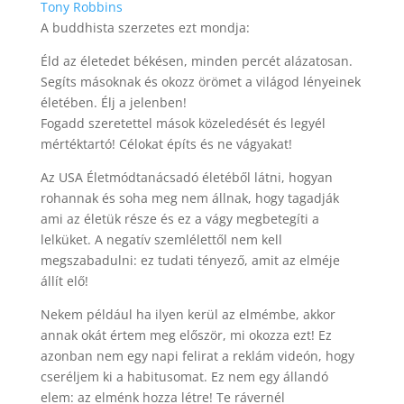
Tony Robbins
A buddhista szerzetes ezt mondja:
Éld az életedet békésen, minden percét alázatosan.
Segíts másoknak és okozz örömet a világod lényeinek
életében. Élj a jelenben!
Fogadd szeretettel mások közeledését és legyél
mértéktartó! Célokat építs és ne vágyakat!
Az USA Életmódtanácsadó életéből látni, hogyan
rohannak és soha meg nem állnak, hogy tagadják
ami az életük része és ez a vágy megbetegíti a
lelküket. A negatív szemlélettől nem kell
megszabadulni: ez tudati tényező, amit az elméje
állít elő!
Nekem például ha ilyen kerül az elmémbe, akkor
annak okát értem meg először, mi okozza ezt! Ez
azonban nem egy napi felirat a reklám videón, hogy
cseréljem ki a habitusomat. Ez nem egy állandó
elem: az elménk hozza létre! Te rávernél