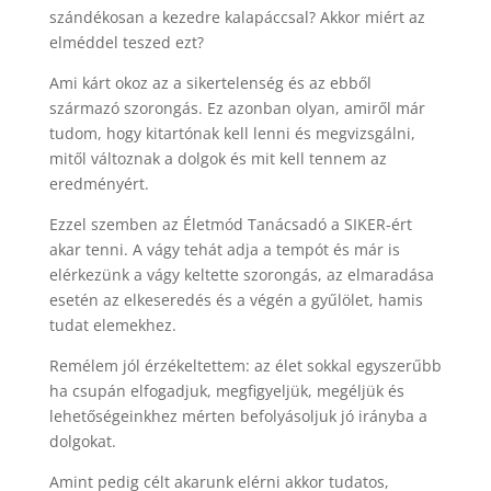
szándékosan a kezedre kalapáccsal? Akkor miért az
elméddel teszed ezt?
Ami kárt okoz az a sikertelenség és az ebből
származó szorongás. Ez azonban olyan, amiről már
tudom, hogy kitartónak kell lenni és megvizsgálni,
mitől változnak a dolgok és mit kell tennem az
eredményért.
Ezzel szemben az Életmód Tanácsadó a SIKER-ért
akar tenni. A vágy tehát adja a tempót és már is
elérkezünk a vágy keltette szorongás, az elmaradása
esetén az elkeseredés és a végén a gyűlölet, hamis
tudat elemekhez.
Remélem jól érzékeltettem: az élet sokkal egyszerűbb
ha csupán elfogadjuk, megfigyeljük, megéljük és
lehetőségeinkhez mérten befolyásoljuk jó irányba a
dolgokat.
Amint pedig célt akarunk elérni akkor tudatos,