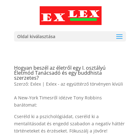
Oldal kiválasztása
Hogyan beszél az életről egy I. osztályú
Életmód Tanácsadó és egy buddhista
szerzetes?
Szerző:
Exlex
|
Exlex - az együttérző törvényen kívüli
A New-York Timesről idézve Tony Robbins
barátomat:
Cseréld ki a pszichológiádat, cseréld ki a
mentalitásodat és engedd szabadon a negatív háttér
történeteket és érzéseket. Fókuszálj a jövőre!