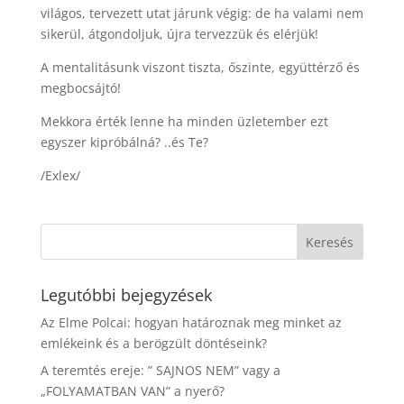
világos, tervezett utat járunk végig: de ha valami nem
sikerül, átgondoljuk, újra tervezzük és elérjük!
A mentalitásunk viszont tiszta, őszinte, együttérző és
megbocsájtó!
Mekkora érték lenne ha minden üzletember ezt
egyszer kipróbálná? ..és Te?
/Exlex/
Legutóbbi bejegyzések
Az Elme Polcai: hogyan határoznak meg minket az
emlékeink és a berögzült döntéseink?
A teremtés ereje: ” SAJNOS NEM” vagy a
„FOLYAMATBAN VAN” a nyerő?