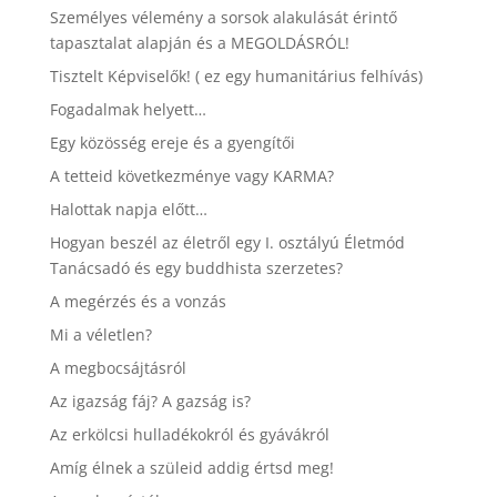
Személyes vélemény a sorsok alakulását érintő
tapasztalat alapján és a MEGOLDÁSRÓL!
Tisztelt Képviselők! ( ez egy humanitárius felhívás)
Fogadalmak helyett…
Egy közösség ereje és a gyengítői
A tetteid következménye vagy KARMA?
Halottak napja előtt…
Hogyan beszél az életről egy I. osztályú Életmód
Tanácsadó és egy buddhista szerzetes?
A megérzés és a vonzás
Mi a véletlen?
A megbocsájtásról
Az igazság fáj? A gazság is?
Az erkölcsi hulladékokról és gyávákról
Amíg élnek a szüleid addig értsd meg!