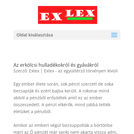
Oldal kiválasztása
Az erkölcsi hulladékokról és gyávákról
Szerző:
Exlex
|
Exlex - az együttérző törvényen kívüli
Egy ember élete során, sok pénzt szerzett de soka
becsapták és ezért bajba került. A rokonai mind
abból a pénzből erősödtek amit ez az ember
összeszedett. A pénzt elkérők, mind jobbá tették
életüket a pénzből.
Amikor az embert végül bezsuppolták a börtönbe
mert az Ő pénzét már senki nem akarta vissza adni,