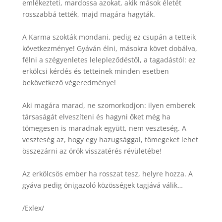
emlékezteti, mardossa azokat, akik mások életét
rosszabbá tették, majd magára hagyták.
A Karma szokták mondani, pedig ez csupán a tetteik
következménye! Gyáván élni, másokra követ dobálva,
félni a szégyenletes lelepleződéstől, a tagadástól: ez
erkölcsi kérdés és tetteinek minden esetben
bekövetkező végeredménye!
Aki magára marad, ne szomorkodjon: ilyen emberek
társaságát elveszíteni és hagyni őket még ha
tömegesen is maradnak együtt, nem veszteség. A
veszteség az, hogy egy hazugsággal, tömegeket lehet
összezárni az örök visszatérés révületébe!
Az erkölcsös ember ha rosszat tesz, helyre hozza. A
gyáva pedig önigazoló közösségek tagjává válik…
/Exlex/