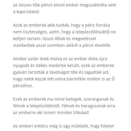
az összes tőle pénzt elvivő ember megszakította vele
a kapcsolatot.
Azok az emberek akik tudták, hogy a pénz forrása
nem tisztességes, azért, hogy a lelepleződésüktől ne
kelljen tartani: össze álltak és megvetéssel
viselkedtek azzal szemben akiből a pénzt elvették.
Amikor aztán évek múlva ez az ember élete újra
nyugodt és békés mederbe került, ezek az emberek
gyáván tartották a távolságot tőle és tagadták azt,
hogy nekik közük lett volna bármiféle módon is az Ő
pénzéhez.
Ezek az emberek ma mind betegek, szoronganak és
félnek a lelepleződéstől. Félnek és haragszanak arra
az emberre aki ismeri minden titkukat!
Az emberi erkölcs még is úgy működik, hogy folyton