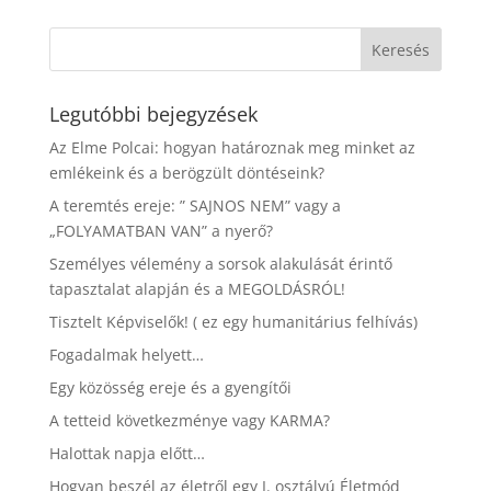
Legutóbbi bejegyzések
Az Elme Polcai: hogyan határoznak meg minket az
emlékeink és a berögzült döntéseink?
A teremtés ereje: ” SAJNOS NEM” vagy a
„FOLYAMATBAN VAN” a nyerő?
Személyes vélemény a sorsok alakulását érintő
tapasztalat alapján és a MEGOLDÁSRÓL!
Tisztelt Képviselők! ( ez egy humanitárius felhívás)
Fogadalmak helyett…
Egy közösség ereje és a gyengítői
A tetteid következménye vagy KARMA?
Halottak napja előtt…
Hogyan beszél az életről egy I. osztályú Életmód