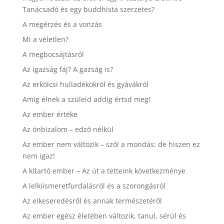
Tanácsadó és egy buddhista szerzetes?
A megérzés és a vonzás
Mi a véletlen?
A megbocsájtásról
Az igazság fáj? A gazság is?
Az erkölcsi hulladékokról és gyávákról
Amíg élnek a szüleid addig értsd meg!
Az ember értéke
Az önbizalom – edző nélkül
Az ember nem változik – szól a mondás: de hiszen ez
nem igaz!
A kitartó ember – Az út a tetteink következménye
A lelkiismeretfurdalásról és a szorongásról
Az elkeseredésről és annak természetéről
Az ember egész életében változik, tanul, sérül és