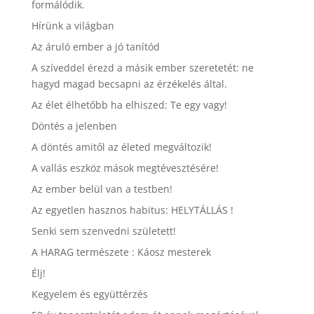
formálódik.
Hírünk a világban
Az áruló ember a jó tanítód
A szíveddel érezd a másik ember szeretetét: ne
hagyd magad becsapni az érzékelés által.
Az élet élhetőbb ha elhiszed: Te egy vagy!
Döntés a jelenben
A döntés amitől az életed megváltozik!
A vallás eszköz mások megtévesztésére!
Az ember belül van a testben!
Az egyetlen hasznos habitus: HELYTÁLLÁS !
Senki sem szenvedni született!
A HARAG természete : Káosz mesterek
Élj!
Kegyelem és együttérzés