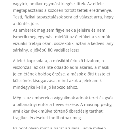
vagytok, amikor egymást kiegészítitek. Az efféle
megtapasztalás a közösen töltött tettek eredménye.
Testi, fizikai tapasztalások sora ad választ arra, hogy
a döntés jó e.
Az emberek még sem figyelnek a jelekre és nem
ismerik meg egymást mielőtt az életüket a szemük
vizuális tréfája okán, összekötik: aztán a kedves lány
sárkány, a jóképű fiú vadállat lesz!
A lélek kapcsolata, a másiktól érkező bizalom, a
viszonzás, az őszinte odaadó adni akarás, a másik
jelenlétének boldog érzése, a mások előtti tisztelet
kölcsönös kisugárzása: mind azok a jelek amik
mindegyike kell a jó kapcsolathoz.
Még is az emberek a vágyaiknak adnak teret és győz
a pillanatnyi eufória heves érzése. A másnap pedig
ami akár évek múlva történő ébredésig tarthat:
tragikus érzéseket indíthatnak meg.
Ez pont olyan mint a barát árulása…ugye milyen