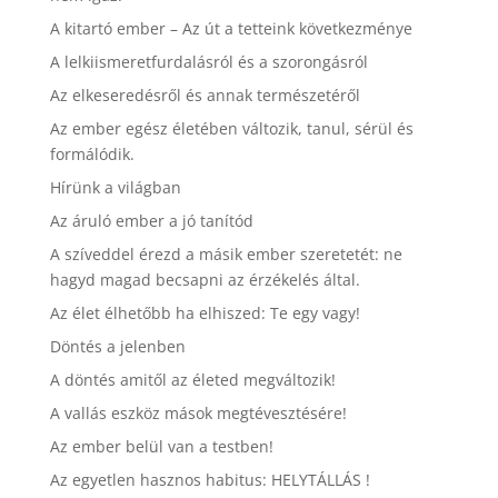
A kitartó ember – Az út a tetteink következménye
A lelkiismeretfurdalásról és a szorongásról
Az elkeseredésről és annak természetéről
Az ember egész életében változik, tanul, sérül és
formálódik.
Hírünk a világban
Az áruló ember a jó tanítód
A szíveddel érezd a másik ember szeretetét: ne
hagyd magad becsapni az érzékelés által.
Az élet élhetőbb ha elhiszed: Te egy vagy!
Döntés a jelenben
A döntés amitől az életed megváltozik!
A vallás eszköz mások megtévesztésére!
Az ember belül van a testben!
Az egyetlen hasznos habitus: HELYTÁLLÁS !