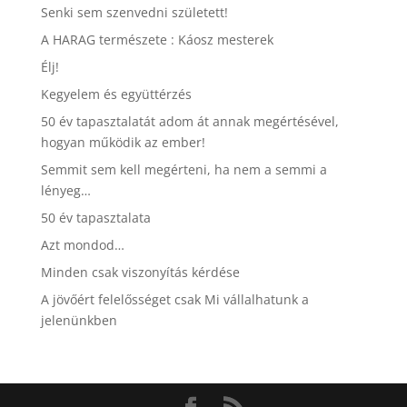
Senki sem szenvedni született!
A HARAG természete : Káosz mesterek
Élj!
Kegyelem és együttérzés
50 év tapasztalatát adom át annak megértésével,
hogyan működik az ember!
Semmit sem kell megérteni, ha nem a semmi a
lényeg…
50 év tapasztalata
Azt mondod…
Minden csak viszonyítás kérdése
A jövőért felelősséget csak Mi vállalhatunk a
jelenünkben