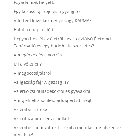
Fogadalmak helyett…
Egy közösség ereje és a gyengítői
A tetteid következménye vagy KARMA?
Halottak napja előtt…
Hogyan beszél az életről egy I. osztályú Életmód
Tanácsadó és egy buddhista szerzetes?
A megérzés és a vonzás
Mi a véletlen?
A megbocsájtásról
Az igazság fáj? A gazság is?
Az erkölcsi hulladékokról és gyávákról
Amíg élnek a szüleid addig értsd meg!
Az ember értéke
Az önbizalom – edző nélkül
Az ember nem változik – szól a mondás: de hiszen ez
nem igaz!