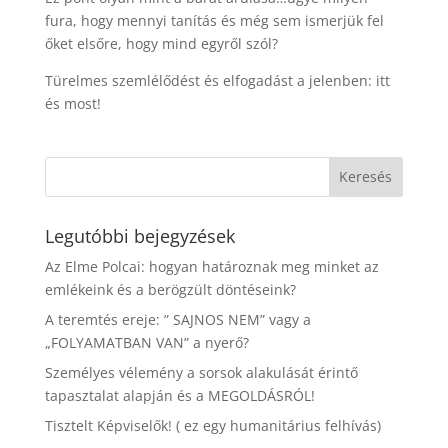
fura, hogy mennyi tanítás és még sem ismerjük fel
őket elsőre, hogy mind egyről szól?
Türelmes szemlélődést és elfogadást a jelenben: itt
és most!
Legutóbbi bejegyzések
Az Elme Polcai: hogyan határoznak meg minket az
emlékeink és a berögzült döntéseink?
A teremtés ereje: ” SAJNOS NEM” vagy a
„FOLYAMATBAN VAN” a nyerő?
Személyes vélemény a sorsok alakulását érintő
tapasztalat alapján és a MEGOLDÁSRÓL!
Tisztelt Képviselők! ( ez egy humanitárius felhívás)