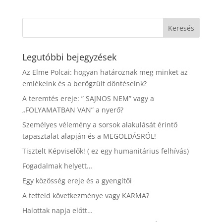
Legutóbbi bejegyzések
Az Elme Polcai: hogyan határoznak meg minket az
emlékeink és a berögzült döntéseink?
A teremtés ereje: ” SAJNOS NEM” vagy a
„FOLYAMATBAN VAN” a nyerő?
Személyes vélemény a sorsok alakulását érintő
tapasztalat alapján és a MEGOLDÁSRÓL!
Tisztelt Képviselők! ( ez egy humanitárius felhívás)
Fogadalmak helyett…
Egy közösség ereje és a gyengítői
A tetteid következménye vagy KARMA?
Halottak napja előtt…