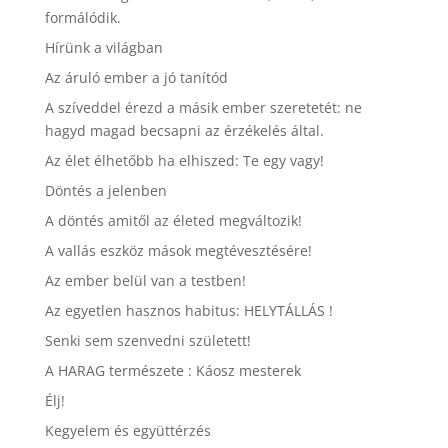
formálódik.
Hírünk a világban
Az áruló ember a jó tanítód
A szíveddel érezd a másik ember szeretetét: ne
hagyd magad becsapni az érzékelés által.
Az élet élhetőbb ha elhiszed: Te egy vagy!
Döntés a jelenben
A döntés amitől az életed megváltozik!
A vallás eszköz mások megtévesztésére!
Az ember belül van a testben!
Az egyetlen hasznos habitus: HELYTÁLLÁS !
Senki sem szenvedni született!
A HARAG természete : Káosz mesterek
Élj!
Kegyelem és együttérzés