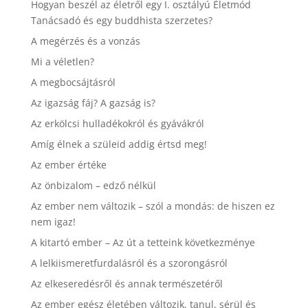
Hogyan beszél az életről egy I. osztályú Életmód
Tanácsadó és egy buddhista szerzetes?
A megérzés és a vonzás
Mi a véletlen?
A megbocsájtásról
Az igazság fáj? A gazság is?
Az erkölcsi hulladékokról és gyávákról
Amíg élnek a szüleid addig értsd meg!
Az ember értéke
Az önbizalom – edző nélkül
Az ember nem változik – szól a mondás: de hiszen ez
nem igaz!
A kitartó ember – Az út a tetteink következménye
A lelkiismeretfurdalásról és a szorongásról
Az elkeseredésről és annak természetéről
Az ember egész életében változik, tanul, sérül és