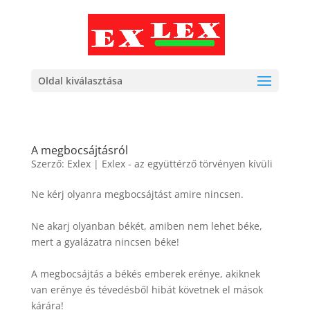
Oldal kiválasztása
A megbocsájtásról
Szerző:
Exlex
|
Exlex - az együttérző törvényen kívüli
Ne kérj olyanra megbocsájtást amire nincsen.
Ne akarj olyanban békét, amiben nem lehet béke,
mert a gyalázatra nincsen béke!
A megbocsájtás a békés emberek erénye, akiknek
van erénye és tévedésből hibát követnek el mások
kárára!