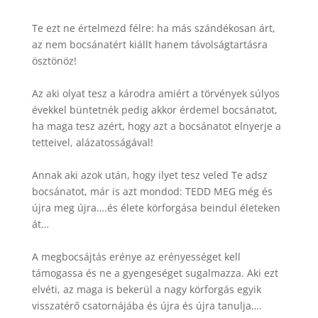
Te ezt ne értelmezd félre: ha más szándékosan árt,
az nem bocsánatért kiállt hanem távolságtartásra
ösztönöz!
Az aki olyat tesz a károdra amiért a törvények súlyos
évekkel büntetnék pedig akkor érdemel bocsánatot,
ha maga tesz azért, hogy azt a bocsánatot elnyerje a
tetteivel, alázatosságával!
Annak aki azok után, hogy ilyet tesz veled Te adsz
bocsánatot, már is azt mondod: TEDD MEG még és
újra meg újra….és élete körforgása beindul életeken
át…
A megbocsájtás erénye az erényességet kell
támogassa és ne a gyengeséget sugalmazza. Aki ezt
elvéti, az maga is bekerül a nagy körforgás egyik
visszatérő csatornájába és újra és újra tanulja….