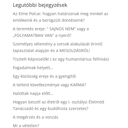
Legutóbbi bejegyzések
Az Elme Polcai: hogyan határoznak meg minket az
emlékeink és a berögzült döntéseink?
A teremtés ereje: ” SAJNOS NEM” vagy a
„FOLYAMATBAN VAN” a nyerő?
Személyes vélemény a sorsok alakulását érintő
tapasztalat alapján és a MEGOLDÁSRÓL!
Tisztelt Képviselők! ( ez egy humanitárius felhívás)
Fogadalmak helyett…
Egy közösség ereje és a gyengítői
A tetteid következménye vagy KARMA?
Halottak napja előtt…
Hogyan beszél az életről egy I. osztályú Életmód
Tanácsadó és egy buddhista szerzetes?
A megérzés és a vonzás
Mi a véletlen?