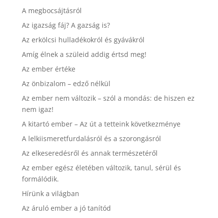
A megbocsájtásról
Az igazság fáj? A gazság is?
Az erkölcsi hulladékokról és gyávákról
Amíg élnek a szüleid addig értsd meg!
Az ember értéke
Az önbizalom – edző nélkül
Az ember nem változik – szól a mondás: de hiszen ez
nem igaz!
A kitartó ember – Az út a tetteink következménye
A lelkiismeretfurdalásról és a szorongásról
Az elkeseredésről és annak természetéről
Az ember egész életében változik, tanul, sérül és
formálódik.
Hírünk a világban
Az áruló ember a jó tanítód