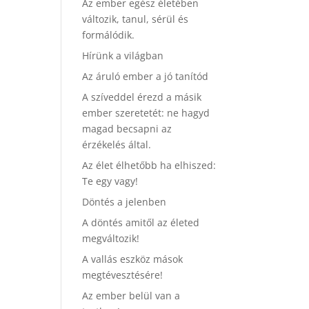
Az ember egész életében
változik, tanul, sérül és
formálódik.
Hírünk a világban
Az áruló ember a jó tanítód
A szíveddel érezd a másik
ember szeretetét: ne hagyd
magad becsapni az
érzékelés által.
Az élet élhetőbb ha elhiszed:
Te egy vagy!
Döntés a jelenben
A döntés amitől az életed
megváltozik!
A vallás eszköz mások
megtévesztésére!
Az ember belül van a