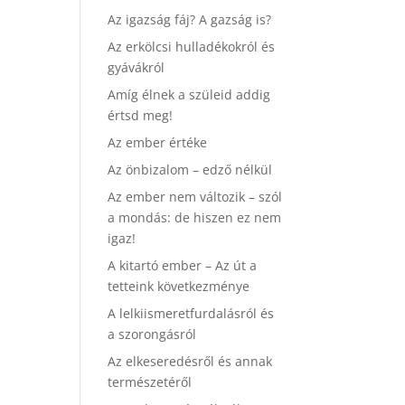
Az igazság fáj? A gazság is?
Az erkölcsi hulladékokról és
gyávákról
Amíg élnek a szüleid addig
értsd meg!
Az ember értéke
Az önbizalom – edző nélkül
Az ember nem változik – szól
a mondás: de hiszen ez nem
igaz!
A kitartó ember – Az út a
tetteink következménye
A lelkiismeretfurdalásról és
a szorongásról
Az elkeseredésről és annak
természetéről