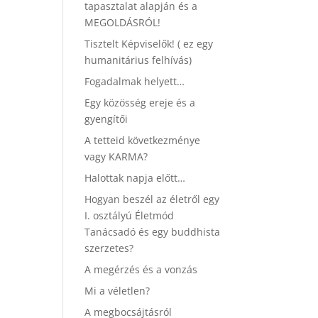
tapasztalat alapján és a
MEGOLDÁSRÓL!
Tisztelt Képviselők! ( ez egy
humanitárius felhívás)
Fogadalmak helyett…
Egy közösség ereje és a
gyengítői
A tetteid következménye
vagy KARMA?
Halottak napja előtt…
Hogyan beszél az életről egy
I. osztályú Életmód
Tanácsadó és egy buddhista
szerzetes?
A megérzés és a vonzás
Mi a véletlen?
A megbocsájtásról