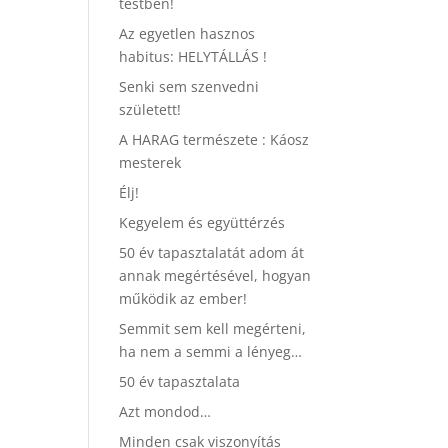
testben!
Az egyetlen hasznos
habitus: HELYTÁLLÁS !
Senki sem szenvedni
született!
A HARAG természete : Káosz
mesterek
Élj!
Kegyelem és együttérzés
50 év tapasztalatát adom át
annak megértésével, hogyan
működik az ember!
Semmit sem kell megérteni,
ha nem a semmi a lényeg…
50 év tapasztalata
Azt mondod…
Minden csak viszonyítás