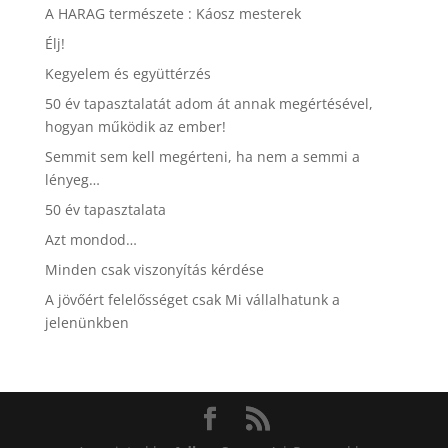
A HARAG természete : Káosz mesterek
Élj!
Kegyelem és együttérzés
50 év tapasztalatát adom át annak megértésével,
hogyan működik az ember!
Semmit sem kell megérteni, ha nem a semmi a
lényeg…
50 év tapasztalata
Azt mondod…
Minden csak viszonyítás kérdése
A jövőért felelősséget csak Mi vállalhatunk a
jelenünkben