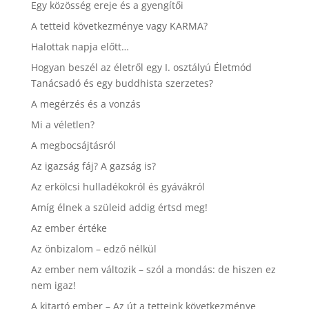
Egy közösség ereje és a gyengítői
A tetteid következménye vagy KARMA?
Halottak napja előtt…
Hogyan beszél az életről egy I. osztályú Életmód
Tanácsadó és egy buddhista szerzetes?
A megérzés és a vonzás
Mi a véletlen?
A megbocsájtásról
Az igazság fáj? A gazság is?
Az erkölcsi hulladékokról és gyávákról
Amíg élnek a szüleid addig értsd meg!
Az ember értéke
Az önbizalom – edző nélkül
Az ember nem változik – szól a mondás: de hiszen ez
nem igaz!
A kitartó ember – Az út a tetteink következménye