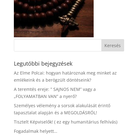
Legutóbbi bejegyzések
Az Elme Polcai: hogyan határoznak meg minket az
emlékeink és a berögzült döntéseink?
A teremtés ereje: ” SAJNOS NEM” vagy a
„FOLYAMATBAN VAN” a nyerő?
Személyes vélemény a sorsok alakulását érintő
tapasztalat alapján és a MEGOLDÁSRÓL!
Tisztelt Képviselők! ( ez egy humanitárius felhívás)
Fogadalmak helyett…