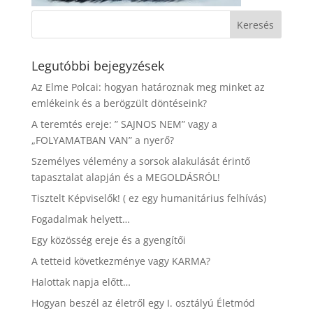
Legutóbbi bejegyzések
Az Elme Polcai: hogyan határoznak meg minket az
emlékeink és a berögzült döntéseink?
A teremtés ereje: ” SAJNOS NEM” vagy a
„FOLYAMATBAN VAN” a nyerő?
Személyes vélemény a sorsok alakulását érintő
tapasztalat alapján és a MEGOLDÁSRÓL!
Tisztelt Képviselők! ( ez egy humanitárius felhívás)
Fogadalmak helyett…
Egy közösség ereje és a gyengítői
A tetteid következménye vagy KARMA?
Halottak napja előtt…
Hogyan beszél az életről egy I. osztályú Életmód