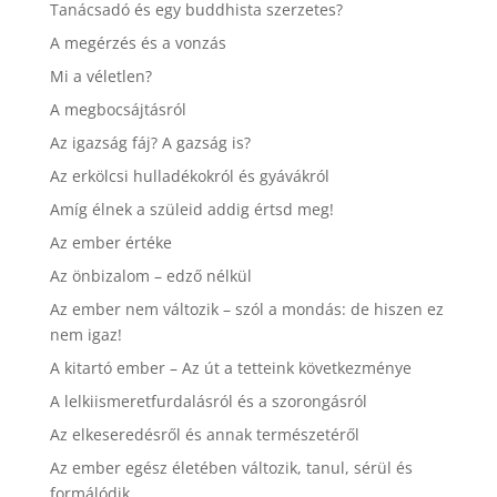
Tanácsadó és egy buddhista szerzetes?
A megérzés és a vonzás
Mi a véletlen?
A megbocsájtásról
Az igazság fáj? A gazság is?
Az erkölcsi hulladékokról és gyávákról
Amíg élnek a szüleid addig értsd meg!
Az ember értéke
Az önbizalom – edző nélkül
Az ember nem változik – szól a mondás: de hiszen ez
nem igaz!
A kitartó ember – Az út a tetteink következménye
A lelkiismeretfurdalásról és a szorongásról
Az elkeseredésről és annak természetéről
Az ember egész életében változik, tanul, sérül és
formálódik.