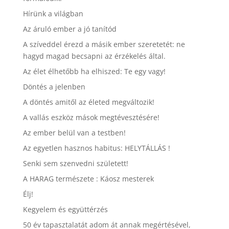
Hírünk a világban
Az áruló ember a jó tanítód
A szíveddel érezd a másik ember szeretetét: ne
hagyd magad becsapni az érzékelés által.
Az élet élhetőbb ha elhiszed: Te egy vagy!
Döntés a jelenben
A döntés amitől az életed megváltozik!
A vallás eszköz mások megtévesztésére!
Az ember belül van a testben!
Az egyetlen hasznos habitus: HELYTÁLLÁS !
Senki sem szenvedni született!
A HARAG természete : Káosz mesterek
Élj!
Kegyelem és együttérzés
50 év tapasztalatát adom át annak megértésével,